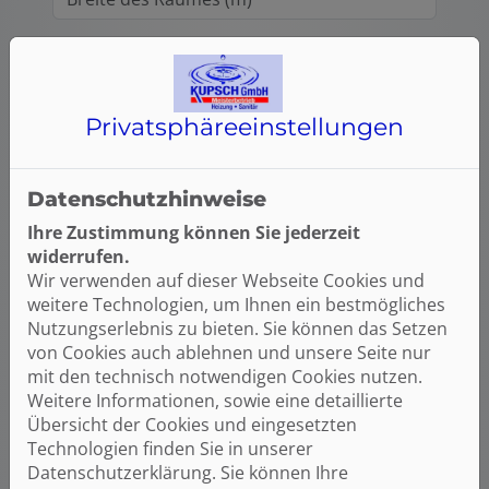
Höhe des Raumes (m)
Privatsphäre­einstellungen
Budget und Umbauzeitraum
Wie viel möchten Sie für Ihr Traumbad ca.
Datenschutzhinweise
ausgeben (Euro)?
Ihre Zustimmung können Sie jederzeit
widerrufen.
Wir verwenden auf dieser Webseite Cookies und
Wann möchten Sie mit dem Umbau beginnen?
weitere Technologien, um Ihnen ein bestmögliches
Nutzungserlebnis zu bieten. Sie können das Setzen
von Cookies auch ablehnen und unsere Seite nur
mit den technisch notwendigen Cookies nutzen.
Bilder von Ihrem Projekt
Weitere Informationen, sowie eine detaillierte
Übersicht der Cookies und eingesetzten
Gerne dürfen Sie uns zusätzliche
Technologien finden Sie in unserer
Informationen und Bilder zu der Ist-Situation
Datenschutzerklärung. Sie können Ihre
hier hochladen.