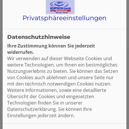
umgesetzt werden. Nach Abschluss der Arbeiten
und Einreichung des Verwendungsnachweises
erfolgt die Auszahlung der Fördermittel.
Privatsphäre­einstellungen
Datenschutzhinweise
Ihre Zustimmung können Sie jederzeit
widerrufen.
Wir verwenden auf dieser Webseite Cookies und
weitere Technologien, um Ihnen ein bestmögliches
Nutzungserlebnis zu bieten. Sie können das Setzen
Ihre mögliche Förderhöhe
von Cookies auch ablehnen und unsere Seite nur
mit den technisch notwendigen Cookies nutzen.
Weitere Informationen, sowie eine detaillierte
30 % Grundförderung
Übersicht der Cookies und eingesetzten
Technologien finden Sie in unserer
Datenschutzerklärung. Sie können Ihre
zusätzliche Einkommensboni
Einstellungen jederzeit ändern.