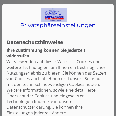
Bequem und hygienisch – kein Umfüllen von
Wasser notwendig
Für wen sinnvoll?
Privatsphäre­einstellungen
Für Haushalte, die viel Wasser trinken, Wert auf gute
Wasserqualität legen oder empfindliche Geräte (z. B.
Kaffeemaschine) schützen wollen.
Datenschutzhinweise
Bild: Grohe Blue
Ihre Zustimmung können Sie jederzeit
widerrufen.
Wir verwenden auf dieser Webseite Cookies und
weitere Technologien, um Ihnen ein bestmögliches
Nutzungserlebnis zu bieten. Sie können das Setzen
von Cookies auch ablehnen und unsere Seite nur
mit den technisch notwendigen Cookies nutzen.
Weitere Informationen, sowie eine detaillierte
Übersicht der Cookies und eingesetzten
Technologien finden Sie in unserer
Datenschutzerklärung. Sie können Ihre
Einstellungen jederzeit ändern.