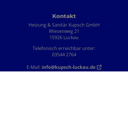
Footer - Kontaktdaten und Öffnungszei
Kontakt
Heizung & Sanitär Kupsch GmbH
Wiesenweg 21
15926 Luckau
Telefonisch erreichbar unter:
03544 2764
E-Mail:
info@kupsch-luckau.de
Öffnungszeiten
Montag bis Donnerstag:
07:00 bis 16:00 Uhr
Freitag:
7.00 Uhr bis 13.00 Uhr